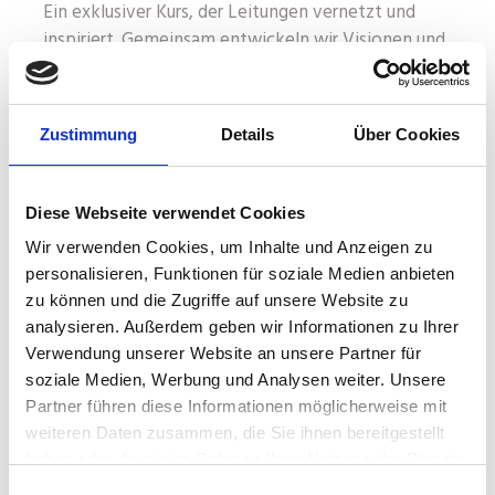
Ein exklusiver Kurs, der Leitungen vernetzt und
inspiriert. Gemeinsam entwickeln wir Visionen und
Lösungen für die Herausforderungen des
Leitungsalltags – praxisnah, effektiv und
nachhaltig.
Zustimmung
Details
Über Cookies
Diese Webseite verwendet Cookies
READ MORE
Wir verwenden Cookies, um Inhalte und Anzeigen zu
personalisieren, Funktionen für soziale Medien anbieten
zu können und die Zugriffe auf unsere Website zu
analysieren. Außerdem geben wir Informationen zu Ihrer
Verwendung unserer Website an unsere Partner für
soziale Medien, Werbung und Analysen weiter. Unsere
Partner führen diese Informationen möglicherweise mit
weiteren Daten zusammen, die Sie ihnen bereitgestellt
haben oder die sie im Rahmen Ihrer Nutzung der Dienste
Potenzialentwicklung
gesammelt haben.
Einwilligungsauswahl